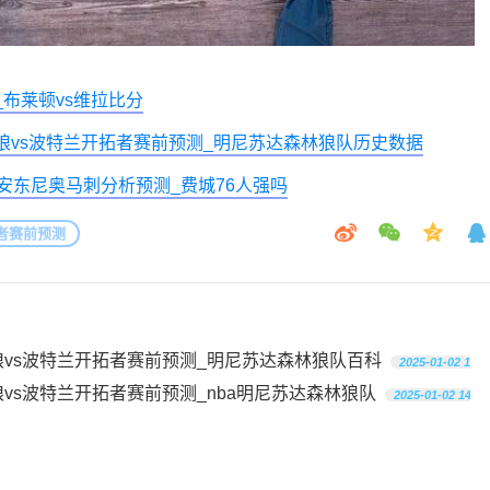
_布莱顿vs维拉比分
狼vs波特兰开拓者赛前预测_明尼苏达森林狼队历史数据
圣安东尼奥马刺分析预测_费城76人强吗
者赛前预测
狼vs波特兰开拓者赛前预测_明尼苏达森林狼队百科
2025-01-02 14:0
vs波特兰开拓者赛前预测_nba明尼苏达森林狼队
2025-01-02 14:05