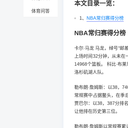
本文目录一览：
体育问答
1、
NBA常归赛得分榜
NBA常归赛得分榜
卡尔·马龙 马龙，绰号“邮
上场时间32分钟，从未在
14968个篮板。 科比·布
洛杉矶湖人队。
勒布朗·詹姆斯：以38，
常规赛中占据鳌头，在季后
贾巴尔：以38，387分
让他排在历史第三位。
勒布朗·詹姆斯以常规赛累计