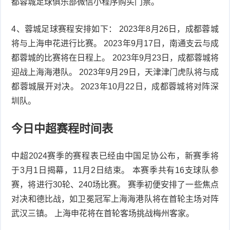
都蓉城足球俱乐部微信小程序购买门票。
4、蓉城足球赛程安排如下： 2023年8月26日，成都蓉城
将与上海申花进行比赛。 2023年9月17日，南通支云与成
都蓉城的比赛将在日程上。 2023年9月23日，成都蓉城将
迎战上海海港队。 2023年9月29日，天津津门虎队将与成
都蓉城展开对决。 2023年10月22日，成都蓉城将对阵深
圳队。
今日中超赛程时间表
中超2024赛季的赛程表已经由中国足协公布，新赛季将
于3月1日揭幕，11月2日结束。 本赛季共有16支球队参
赛，将进行30轮、240场比赛。 赛季初便安排了一些焦点
对决和德比战，如卫冕冠军上海海港队将在首轮主场对阵
武汉三镇。 上海申花将在首轮客场挑战梅州客家。