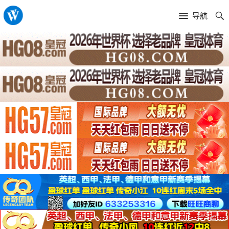
首
导航
页
首
页
体
育
竞
资
猜
竞
讯
足
猜
N
球
篮
B
体
球
A
育
体
资
竞
育
体
讯
技
知
育