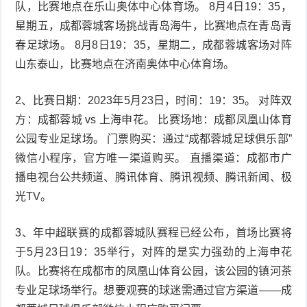
队，比赛地点在乐山奥体中心体育场。 8月4日19：35，
星期五，成都蓉城客场挑战青岛海牛，比赛地点在青岛青
春足球场。 8月8日19：35，星期二，成都蓉城客场对阵
山东泰山，比赛地点在济南奥体中心体育场。
2、比赛日期：2023年5月23日，时间：19：35。 对阵双
方：成都蓉城 vs 上海申花。 比赛场地：成都凤凰山体育
公园专业足球场。 门票购买：通过“成都蓉城足球俱乐部”
微信小程序，官方唯一渠道购买。 直播渠道：成都市广
播电视台公共频道、腾讯体育、腾讯视频、腾讯新闻、极
光TV。
3、年中超联赛的成都蓉城队赛程已经公布，首场比赛将
于5月23日19：35举行，对阵的是实力强劲的上海申花
队。比赛将在成都市的凤凰山体育公园，该公园的镇河茶
专业足球场举行。想要观赛的球迷需通过官方渠道——成