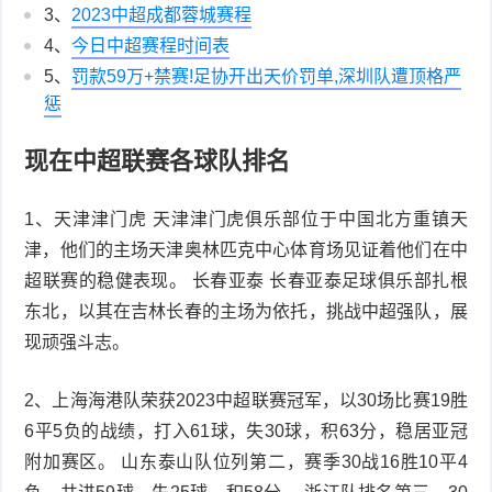
3、
2023中超成都蓉城赛程
4、
今日中超赛程时间表
5、
罚款59万+禁赛!足协开出天价罚单,深圳队遭顶格严
惩
现在中超联赛各球队排名
1、天津津门虎 天津津门虎俱乐部位于中国北方重镇天
津，他们的主场天津奥林匹克中心体育场见证着他们在中
超联赛的稳健表现。 长春亚泰 长春亚泰足球俱乐部扎根
东北，以其在吉林长春的主场为依托，挑战中超强队，展
现顽强斗志。
2、上海海港队荣获2023中超联赛冠军，以30场比赛19胜
6平5负的战绩，打入61球，失30球，积63分，稳居亚冠
附加赛区。 山东泰山队位列第二，赛季30战16胜10平4