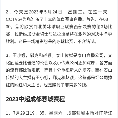
2、今天是2023年5月24日，星期三。在这一天，
CCTV5+为您准备了丰富的体育赛事直播。首先，在08：
30，您将欣赏到北美冰球职业联赛西部决赛的第3场比
赛，拉斯维加斯金骑士与达拉斯星将在激烈的对决中争夺
胜利。这是一场精彩纷呈的冰球比赛，不容错过。
3、王小娜，郗克和赵颖。泰山传媒是泰山直播公司，文
化底蕴要比普通的公会以及小传媒公司更加深厚，各方面
的流程都比较规范，而且十分重视新人的培养。而在泰山
传媒的大主播有王小娜，郗克和赵颖，这些都是经公司捧
红的网红和大主播，也是赚到了非常多的钱。
2023中超成都蓉城赛程
1、7月29日19：35，星期六，成都蓉城主场对阵浙江