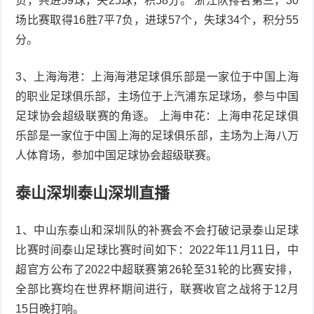
负，共进59球，失25球，积58分。 浙江队排名第三，30
场比赛取得16胜7平7负，进球57个，失球34个，积分55
分。
3、上海海港：上海海港足球俱乐部是一家位于中国上海
的职业足球俱乐部，主场位于上汽浦东足球场，参与中国
足球协会超级联赛的角逐。 上海申花：上海申花足球俱
乐部是一家位于中国上海的足球俱乐部，主场为上海八万
人体育场，参加中国足球协会超级联赛。
泰山深圳泰山深圳直播
1、中山东泰山和深圳队的补赛会不会打破记录泰山足球
比赛时间泰山足球比赛时间如下：2022年11月11日，中
超官方公布了2022中超联赛第26轮至31轮的比赛安排，
全部比赛均在世界杯期间进行，联赛收官之战将于12月
15日晚打响。