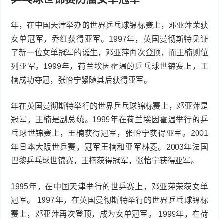
年，在中国天津举办的世界乒乓球锦标赛上，邓亚萍荣获
女单冠军，乔红获得亚军。1997年，英国曼彻斯特见证
了新一位女单冠军的诞生，邓亚萍再次登顶，而王楠则位
列亚军。1999年，荷兰埃因霍温的乒乓球世锦赛上，王
楠成功夺冠，张怡宁紧随其后获得亚军。
年在英国曼彻斯特举行的世界乒乓球锦标赛上，邓亚萍是
冠军，王楠是副总统。1999年在荷兰埃因霍温举行的乒
乓球世锦赛上，王楠获得冠军，张怡宁获得亚军。2001
年日本大阪世乒赛，冠军王楠和亚军林菱。2003年法国
巴黎乒乓球世锦赛，王楠获得冠军，张怡宁获得亚军。
1995年，在中国天津举行的世乒赛上，邓亚萍荣获女单
冠军。 1997年，在英国曼彻斯特举行的世界乒乓球锦标
赛上，邓亚萍再次登顶，成为女单冠军。 1999年，在荷