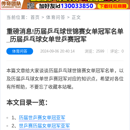
识
问
当前位置：
首页
>
体育问答
>
正文
答
重磅消息!历届乒乓球世锦赛女单冠军名单
_历届乒乓球女单世乒赛冠军
体育问答
2024-09-06 20:40:14
浏览：2599
评论：0
本篇文章给大家谈谈历届乒乓球世锦赛女单冠军名单，以
及历届乒乓球女单世乒赛冠军对应的知识点，希望对各位
有所帮助，不要忘了收藏本站喔。
本文目录一览：
1、
历届世乒赛女单冠亚军
2、
世乒赛历届女单冠军亚军