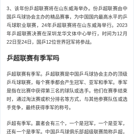
3、该年份乒超联赛将在山东威海举办。份乒超联赛由中
国乒乓球协会主办的精品赛事，为中国国内最高水平的乒
乓球职业联赛，24年乒超联赛将在山东威海举行。2023
年乒超联赛决赛在深圳龙华文体中心举行，时间为12月
22日至24日，国乒12位世界冠军将参战。
乒超联赛有季军吗
乒超联赛有季军。乒超联赛是中国乒乓球协会主办的顶级
乒乓球联赛，每个赛季都会产生冠军、亚军和季军。季军
是指在比赛中获得第三名的球队或选手。他们在赛季结束
时，通过淘汰赛或积分排名等方式，与其他参赛队伍或选
手竞争，最终获得季军的称号。
乒超有季军。赢者会有三个，一个是冠军，一个是亚军，
还有一个是季军。中国乒乓球俱乐部超级联赛简称乒超，