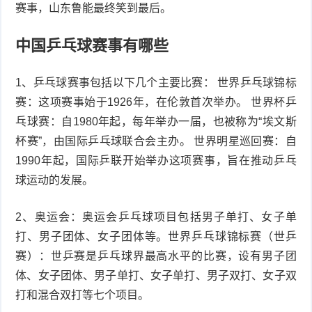
赛事，山东鲁能最终笑到最后。
中国乒乓球赛事有哪些
1、乒乓球赛事包括以下几个主要比赛： 世界乒乓球锦标
赛：这项赛事始于1926年，在伦敦首次举办。 世界杯乒
乓球赛：自1980年起，每年举办一届，也被称为“埃文斯
杯赛”，由国际乒乓球联合会主办。 世界明星巡回赛：自
1990年起，国际乒联开始举办这项赛事，旨在推动乒乓
球运动的发展。
2、奥运会：奥运会乒乓球项目包括男子单打、女子单
打、男子团体、女子团体等。世界乒乓球锦标赛（世乒
赛）：世乒赛是乒乓球界最高水平的比赛，设有男子团
体、女子团体、男子单打、女子单打、男子双打、女子双
打和混合双打等七个项目。