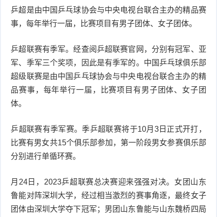
乒超是由中国乒乓球协会与中央电视台联合主办的精品赛
事，每年举行一届，比赛项目有男子团体、女子团体。
乒超联赛有季军。经查阅乒超联赛官网，分别有冠军、亚
军、季军三个奖项，因此是有季军的。中国乒乓球俱乐部
超级联赛是由中国乒乓球协会与中央电视台联合主办的精
品赛事，每年举行一届，比赛项目有男子团体、女子团
体。
乒超联赛有季军赛。季乒超联赛将于10月3日正式开打，
比赛有男女共15个俱乐部参加，第一阶段男女参赛俱乐部
分别进行单循环赛。
月24日，2023乒超联赛总决赛迎来强强对决。女团山东
鲁能对阵深圳大学，经过相当激烈的赛事角逐，最终女子
团体由深圳大学夺下冠军；男团山东鲁能与山东魏桥四局